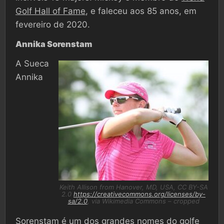
Golf Hall of Fame
, e faleceu aos 85 anos, em
fevereiro de 2020.
Annika Sorenstam
A Sueca
Annika
Keith Allison from Hanover, MD, USA, CC BY-SA
2.0
https://creativecommons.org/licenses/by-
sa/2.0
, via Wikimedia Commons
–
cropped
Sorenstam é um dos grandes nomes do golfe