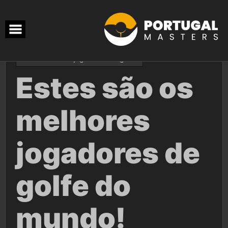
Skip
to
content
dezembro 20, 2022
Aurelio
Os melhores jogadores de golfe!
Estes são os
melhores
jogadores de
golfe do
mundo!