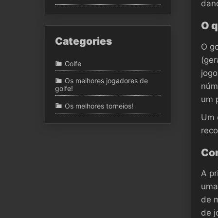
dan
O q
Categories
O go
(ger
Golfe
jogo
Os melhores jogadores de
núme
golfe!
um 
Os melhores torneios!
Um d
reco
Com
A pr
uma 
de m
de j