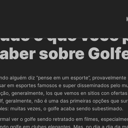
fevereiro 27, 2023
Aurelio
Golfe
udo o que você 
aber sobre Golf
do alguém diz “pense em um esporte”, provavelmente 
ar em esportes famosos e super disseminados pelo mund
ção, generalmente, los que vemos en sitios con ofert
lf, geralmente, não é uma das primeiras opções que s
les: muitas vezes, o golfe acaba sendo subestimado.
rmal ver o golfe sendo retratado em filmes, especialme
ndo golfe em clubes elegantes. Mas, no dia a dia da m