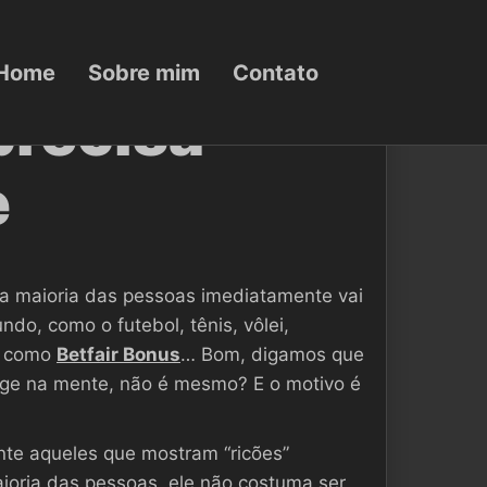
Home
Sobre mim
Contato
precisa
e
a maioria das pessoas imediatamente vai
o, como o futebol, tênis, vôlei,
as como
Betfair Bonus
… Bom, digamos que
urge na mente, não é mesmo? E o motivo é
nte aqueles que mostram “ricões”
aioria das pessoas, ele não costuma ser