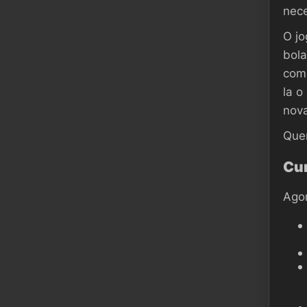
nece
O jo
bola
como
la o
nova
Que
Cur
Agor