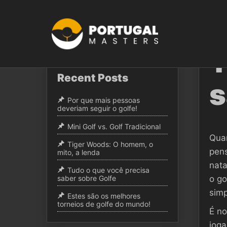
Skip
to
content
PESQUISAR
T
Recent Posts
s
Por que mais pessoas
deveriam seguir o golfe!
Mini Golf vs. Golf Tradicional
Quan
Tiger Woods: O homem, o
pens
mito, a lenda
nata
Tudo o que você precisa
o go
saber sobre Golfe
simp
Estes são os melhores
torneios de golfe do mundo!
É no
joga