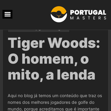
Skip
to
content
março 16, 2023
Aurelio
Os melhores jogadores de golfe!
Tiger Woods:
O homem, o
mito, a lenda
Aqui no blog já temos um conteúdo que traz os
nomes dos melhores jogadores de golfe do
mundo, porque acreditamos que é importante