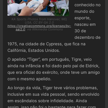
conhecido no
mundo do
esporte,
KA Sports Photos from Hanover, MD,
USA, CC BY-SA 2.0
nasceu em
https://creativecommons.org/licenses/by-
sa/2.0
, via Wikimedia Commons
30 de
dezembro de
1975, na cidade de Cypress, que fica na
Califórnia, Estados Unidos.
O apelido “Tiger”, em português, Tigre, veio
ainda na infância e foi dado pelo pai de Eldrick,
que era oficial do exército, onde teve um amigo
com o mesmo apelido.
Ao longo da vida, Tiger teve vários problemas,
inclusive em sua vida pessoal, sendo envolvido
em escândalos sobre infidelidade. Ainda
assim, isso não foi o bastante para fazer com